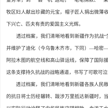
金劳军，到
“
一县一机
”
运动，一笔笔捐款、一
牧区妇人献出珍藏的元宝，帽子匠人捐出微薄
下兴亡、匹夫有责的爱国主义光辉。
透过档案，我们清晰地看到新疆作为抗战
“
并维护了迪化（今乌鲁木齐市，下同）
—
哈密
阿拉木图的航空线和高山驿运线，保障了国际
这条支撑持久抗战的战略通道，书写了可歌可泣
透过档案，我们清晰地看到新疆各族人民敞
的抗日将士历经辗转、跋涉万里抵达新疆时，