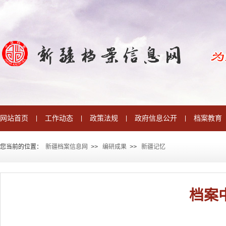
网站首页
工作动态
政策法规
政府信息公开
档案教育
|
|
|
|
您当前的位置：
新疆档案信息网
>
>
编研成果
>
>
新疆记忆
档案