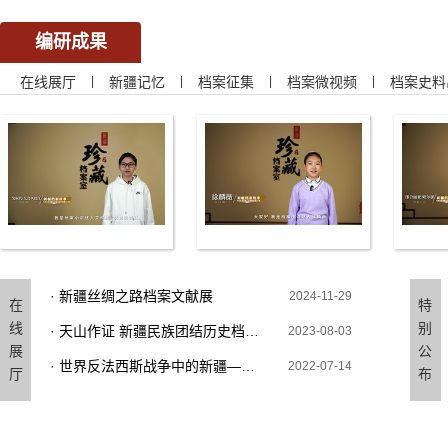
编研成果
在线展厅
|
新疆记忆
|
档案征集
|
档案微视频
|
档案史料
· 新疆丝绸之路档案文献展
2024-11-29
在
特
线
别
· 天山作证 新疆民族团结历史档案文...
2023-08-03
展
公
· 世界反法西斯战争中的新疆——纪念...
2022-07-14
厅
布