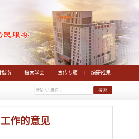
用指南
档案学会
宣传专题
编研成果
|
|
|
训工作的意见