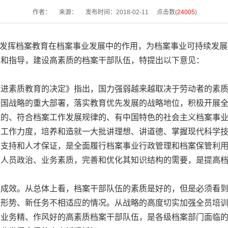
作者：
来源：
发布时间：2018-02-11
点击数(
24005
)
分发挥档案教育在档案事业发展中的作用，为档案事业可持续发
织和指导，建设高素质的档案干部队伍，特提出以下意见：
进素质教育的决定》指出，国力强弱越来越取决于劳动者的素质
兴国战略的重大部署，落实教育优先发展的战略地位，积极开展
应的、符合档案工作发展规律的、有中国特色的社会主义档案事
工作力度，培养和造就一大批讲理想、讲道德、掌握现代科学技
力支持和人才保证，是全面履行档案事业行政管理和档案保管利
务人员政治、业务素质，完善和优化其知识结构的需要，是提高
成效。从总体上看，档案干部队伍的素质是好的，但是必须看到
新形势、新任务不相适应的情况。从战略的高度切实加强全员培
、业务精、作风好的高素质档案干部队伍，是各级档案部门面临