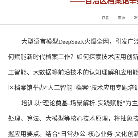
——自治区档案馆举
作者：
来源：
发
大型语言模型
DeepSeeK
火爆全网，引发广
何赋能新时代档案工作？如何探索技术应用创
工智能、大数据等前沿技术的认知理解和应用
区档案
馆
举办
“
人工智能
+
档案
”
技术应用专题培
培训以
“
理论奠基
-
场景解析
-
实践
赋能
”
为主
处理、算法、大模型等核心技术原理，将抽象
握应用要点。结合
“
日常办公
-
核心业务
-
文化创