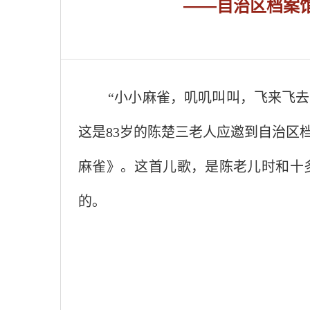
——自治区档案
“
小小麻雀，叽叽叫叫，飞来飞去
这是
83
岁的陈楚
三老人应邀到自治区
麻雀》。这首儿歌，是陈老儿时和十
的。