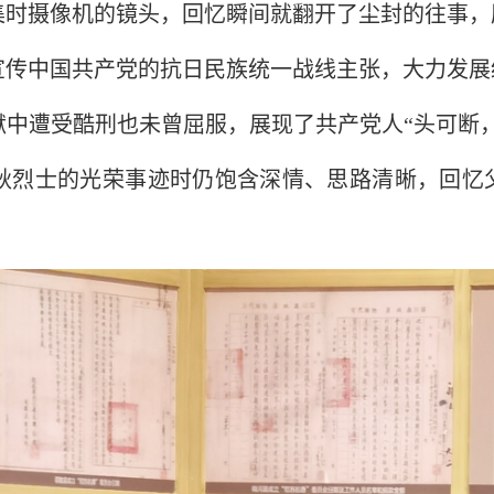
集时摄像机的镜头，回忆瞬间就翻开了尘封的往事，
宣传中国共产党的抗日民族统一战线主张，大力发展
狱中遭受酷刑也未曾屈服，展现了共产党人
“
头可断
秋烈士的光荣事迹时
仍饱含深情、思路清晰，回忆