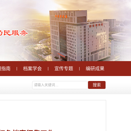
用指南
档案学会
宣传专题
编研成果
|
|
|