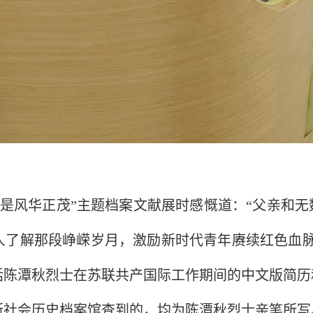
恰是风华正茂”主题档案文献展时
感慨道：
“
父亲和无
人了解那段峥嵘岁月，激励新时代青年赓续红色血
括陈潭秋烈士在苏联共产国际工作期间的中文版简历
斯社会历史档案馆查到的，均为陈潭秋烈士亲笔所写