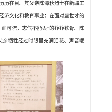
历历在目。
其父亲陈潭秋烈士在新疆工
经济文化和教育事业；在面对盛世才的
，血可流，志气不能丢
”
的铮铮铁骨。陈
父亲牺牲经过时眼里充满泪花、声音哽